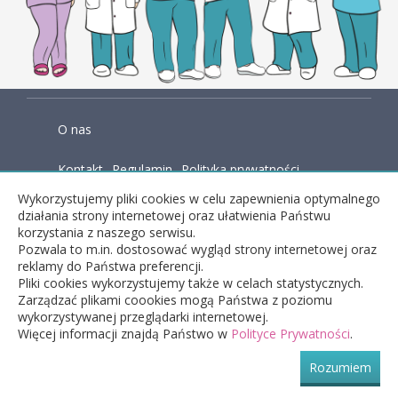
O nas
Kontakt
Regulamin
Polityka prywatności
Wykorzystujemy pliki cookies w celu zapewnienia optymalnego
Baza wiedzy
działania strony internetowej oraz ułatwienia Państwu
korzystania z naszego serwisu.
Pozwala to m.in. dostosować wygląd strony internetowej oraz
reklamy do Państwa preferencji.
facebook
Pliki cookies wykorzystujemy także w celach statystycznych.
Zarządzać plikami coookies mogą Państwa z poziomu
wykorzystywanej przeglądarki internetowej.
copyright © 2026 Dobryfizjo - wyszukiwarka
Więcej informacji znajdą Państwo w
Polityce Prywatności
.
fizjoterapeutów, masażystów
Rozumiem