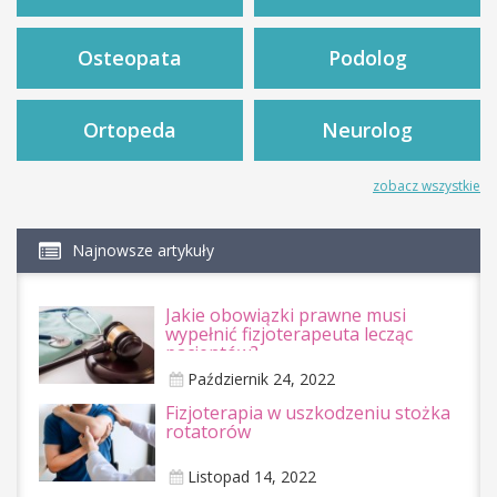
Osteopata
Podolog
Ortopeda
Neurolog
zobacz wszystkie
Najnowsze artykuły
Jakie obowiązki prawne musi
wypełnić fizjoterapeuta lecząc
pacjentów?
Październik 24, 2022
Fizjoterapia w uszkodzeniu stożka
rotatorów
Listopad 14, 2022