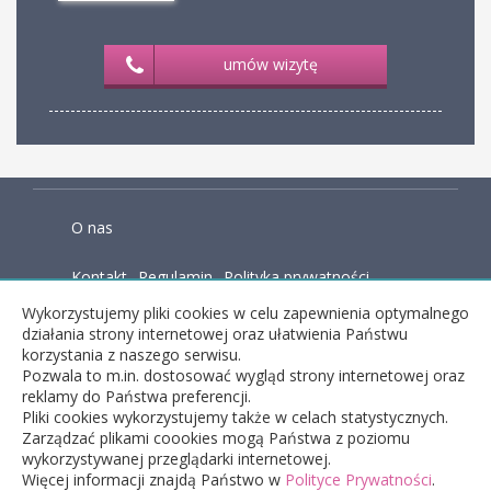
umów wizytę
O nas
Kontakt
Regulamin
Polityka prywatności
Wykorzystujemy pliki cookies w celu zapewnienia optymalnego
Baza wiedzy
działania strony internetowej oraz ułatwienia Państwu
korzystania z naszego serwisu.
Pozwala to m.in. dostosować wygląd strony internetowej oraz
reklamy do Państwa preferencji.
facebook
Pliki cookies wykorzystujemy także w celach statystycznych.
Zarządzać plikami coookies mogą Państwa z poziomu
wykorzystywanej przeglądarki internetowej.
Więcej informacji znajdą Państwo w
copyright © 2026 Dobryfizjo - wyszukiwarka
Polityce Prywatności
.