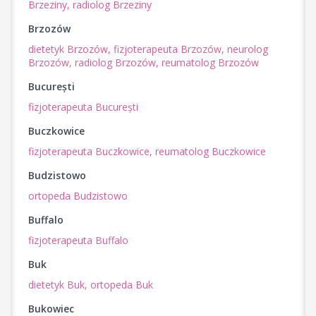
Brzeziny,
radiolog Brzeziny
Brzozów
dietetyk Brzozów,
fizjoterapeuta Brzozów,
neurolog
Brzozów,
radiolog Brzozów,
reumatolog Brzozów
București
fizjoterapeuta București
Buczkowice
fizjoterapeuta Buczkowice,
reumatolog Buczkowice
Budzistowo
ortopeda Budzistowo
Buffalo
fizjoterapeuta Buffalo
Buk
dietetyk Buk,
ortopeda Buk
Bukowiec