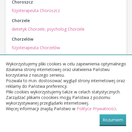
Choroszcz
fizjoterapeuta Choroszcz
Chorzele
dietetyk Chorzele,
psycholog Chorzele
Chorzelów
fizjoterapeuta Chorzelów
Chorzów
Wykorzystujemy pliki cookies w celu zapewnienia optymalnego
dietetyk Chorzów,
fizjoterapeuta Chorzów,
geriatra
działania strony internetowej oraz ułatwienia Państwu
Chorzów,
lekarz rehabilitacji medycznej Chorzów,
lekarz
korzystania z naszego serwisu.
sportowy Chorzów,
logopeda Chorzów,
masażysta
Pozwala to m.in. dostosować wygląd strony internetowej oraz
Chorzów,
neurolog Chorzów,
ortopeda Chorzów,
reklamy do Państwa preferencji.
radiolog Chorzów,
reumatolog Chorzów,
specjalista
Pliki cookies wykorzystujemy także w celach statystycznych.
medycyny naturalnej Chorzów
Zarządzać plikami coookies mogą Państwa z poziomu
wykorzystywanej przeglądarki internetowej.
Choszczno
Więcej informacji znajdą Państwo w
Polityce Prywatności
.
fizjoterapeuta Choszczno,
ortopeda Choszczno,
reumatolog Choszczno
Rozumiem
Chotomów