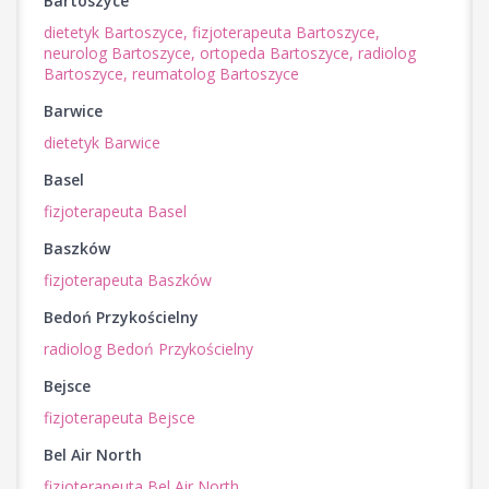
Bartoszyce
dietetyk Bartoszyce,
fizjoterapeuta Bartoszyce,
neurolog Bartoszyce,
ortopeda Bartoszyce,
radiolog
Bartoszyce,
reumatolog Bartoszyce
Barwice
dietetyk Barwice
Basel
fizjoterapeuta Basel
Baszków
fizjoterapeuta Baszków
Bedoń Przykościelny
radiolog Bedoń Przykościelny
Bejsce
fizjoterapeuta Bejsce
Bel Air North
fizjoterapeuta Bel Air North