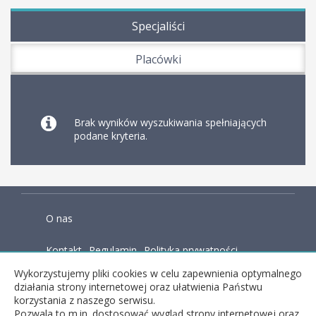
Specjaliści
Placówki
Brak wyników wyszukiwania spełniających
podane kryteria.
O nas
Kontakt
Regulamin
Polityka prywatności
Wykorzystujemy pliki cookies w celu zapewnienia optymalnego
Baza wiedzy
działania strony internetowej oraz ułatwienia Państwu
korzystania z naszego serwisu.
Pozwala to m.in. dostosować wygląd strony internetowej oraz