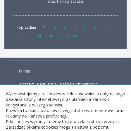
oraz 1 inna placówka
Poprzednia
1
2
3
4
5
6
7
8
...
64
65
Następna
O nas
Kontakt
Regulamin
Polityka prywatności
Wykorzystujemy pliki cookies w celu zapewnienia optymalnego
Baza wiedzy
działania strony internetowej oraz ułatwienia Państwu
korzystania z naszego serwisu.
Pozwala to m.in. dostosować wygląd strony internetowej oraz
reklamy do Państwa preferencji.
facebook
Pliki cookies wykorzystujemy także w celach statystycznych.
Zarządzać plikami coookies mogą Państwa z poziomu