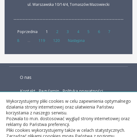
ul. Warszawska 10/14/4
,
Tomaszów Mazowiecki
Poprzednia
1
2
3
4
5
6
7
8
...
119
120
Następna
O nas
Kontakt
Regulamin
Polityka prywatności
Wykorzystujemy pliki cookies w celu zapewnienia optymalnego
Baza wiedzy
działania strony internetowej oraz ułatwienia Państwu
korzystania z naszego serwisu.
Pozwala to m.in. dostosować wygląd strony internetowej oraz
reklamy do Państwa preferencji.
facebook
Pliki cookies wykorzystujemy także w celach statystycznych.
Zarządzać plikami coookies mogą Państwa z poziomu