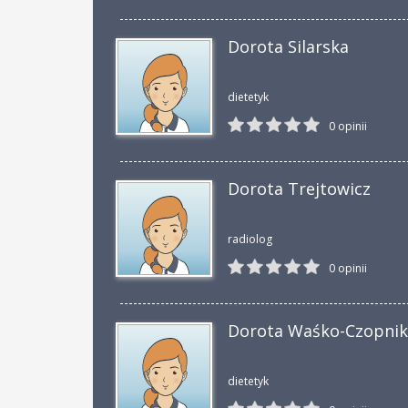
Dorota Silarska
dietetyk
0 opinii
Dorota Trejtowicz
radiolog
0 opinii
Dorota Waśko-Czopni
dietetyk