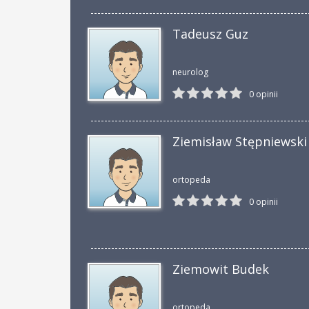
Tadeusz Guz
neurolog
0 opinii
Ziemisław Stępniewski
ortopeda
0 opinii
Ziemowit Budek
ortopeda