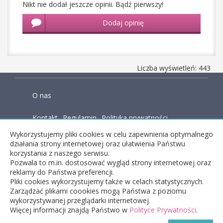
Nikt nie dodał jeszcze opinii. Bądź pierwszy!
Dodaj opinię
Liczba wyświetleń: 443
O nas
Kontakt
Regulamin
Polityka prywatności
Wykorzystujemy pliki cookies w celu zapewnienia optymalnego
Baza wiedzy
działania strony internetowej oraz ułatwienia Państwu
korzystania z naszego serwisu.
Pozwala to m.in. dostosować wygląd strony internetowej oraz
reklamy do Państwa preferencji.
facebook
Pliki cookies wykorzystujemy także w celach statystycznych.
Zarządzać plikami coookies mogą Państwa z poziomu
wykorzystywanej przeglądarki internetowej.
Więcej informacji znajdą Państwo w
copyright © 2026 Dobryfizjo - wyszukiwarka
Polityce Prywatności
.